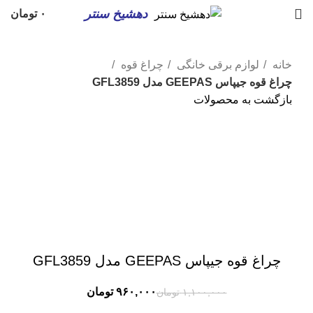
دهشیخ سنتر
۰
تومان
خانه
لوازم برقی خانگی
چراغ قوه
چراغ قوه جیپاس GEEPAS مدل GFL3859
بازگشت به محصولات
-13%
ناموجود
برای بزرگنمایی کلیک کنید
چراغ قوه جیپاس GEEPAS مدل GFL3859
۹۶۰,۰۰۰
تومان
۱,۱۰۰,۰۰۰
تومان