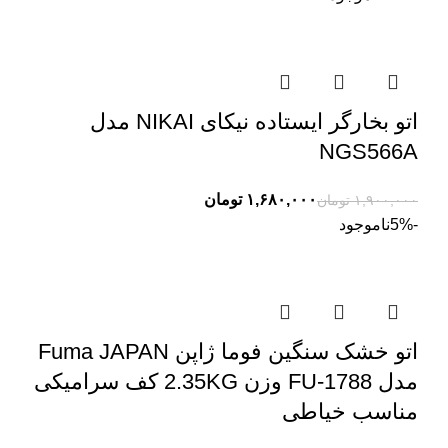
اتو بخارگر ایستاده نیکای NIKAI مدل
NGS566A
۱,۶۸۰,۰۰۰
تومان
۱,۹۰۰,۰۰۰
تومان
-5%
ناموجود
اتو خشک سنگین فوما ژاپن Fuma JAPAN
مدل FU-1788 وزن 2.35KG کف سرامیکی
مناسب خیاطی