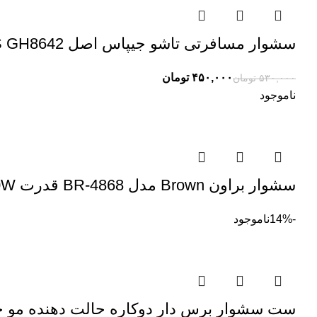
سشوار مسافرتی تاشو جیپاس اصل JEEPAS GH8642
۴۵۰,۰۰۰
تومان
۵۳۰,۰۰۰
تومان
ناموجود
سشوار براون Brown مدل BR-4868 قدرت 8500W
-14%
ناموجود
ست سشوار برس دار دوکاره حالت دهنده مو جیپاس JEEPAS مدل  1