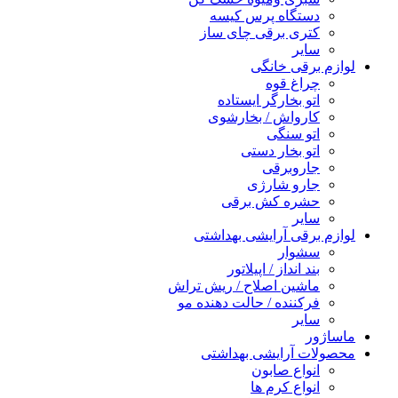
دستگاه پرس کیسه
کتری برقی چای ساز
سایر
لوازم برقی خانگی
چراغ قوه
اتو بخارگر ایستاده
کارواش / بخارشوی
اتو سنگی
اتو بخار دستی
جاروبرقی
جارو شارژی
حشره کش برقی
سایر
لوازم برقی آرایشی بهداشتی
سشوار
بند انداز / اپیلاتور
ماشین اصلاح / ریش تراش
فرکننده / حالت دهنده مو
سایر
ماساژور
محصولات آرایشی بهداشتی
انواع صابون
انواع کرم ها