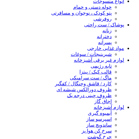
انواع منسوجات
حوله دستی و حمام
پتو کودک ، نوجوان و مسافرتی
روفرشی
پوشاک / ست راحتی
زنانه
دخترانه
پسرانه
مواد غذایی خارجی
شیرینیجات / سوغات
لوازم غیر برقی آشپزخانه
تابه رژیمی
قالب کیک / پیتزا
ماگ / ست سرامیکی
کارد / قاشق وچنگال / کفگیر
ظروف دورالکس شیشه ای
ظروف چینی درجه یک
اجاق گاز
لوازم آشپزخانه
آبمیوه گیری
اسپرسو ساز
ساندویچ ساز
سرخ کن هوا پز
چرخ گوشت