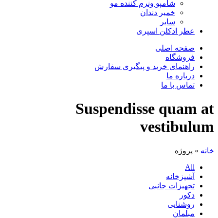
شامپو ونرم کننده مو
خمیر دندان
سایر
عطر ادکلن اسپری
صفحه اصلی
فروشگاه
راهنمای خرید و پیگیری سفارش
درباره ما
تماس با ما
Suspendisse quam at
vestibulum
خانه
»
پروژه
All
آشپزخانه
تجهیزات جانبی
دکور
روشنایی
مبلمان