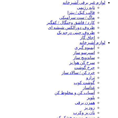
لوازم غیر برقی آشپزخانه
تابه رژیمی
قالب کیک / پیتزا
ماگ / ست سرامیکی
کارد / قاشق وچنگال / کفگیر
ظروف دورالکس شیشه ای
ظروف چینی درجه یک
اجاق گاز
لوازم آشپزخانه
آبمیوه گیری
اسپرسو ساز
ساندویچ ساز
سرخ کن هوا پز
چرخ گوشت
خرد کن / سالاد ساز
ترازو
گوشت کوب
غذاساز
آسیاب کن و مخلوط کن
پلوپز
همزن برقی
زود پز
نان پز وکرپ
سبزی ومیوه خشک کن