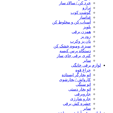
خرد کن / سالاد ساز
ترازو
گوشت کوب
غذاساز
آسیاب کن و مخلوط کن
پلوپز
همزن برقی
زود پز
نان پز وکرپ
سبزی ومیوه خشک کن
دستگاه پرس کیسه
کتری برقی چای ساز
سایر
لوازم برقی خانگی
چراغ قوه
اتو بخارگر ایستاده
کارواش / بخارشوی
اتو سنگی
اتو بخار دستی
جاروبرقی
جارو شارژی
حشره کش برقی
سایر