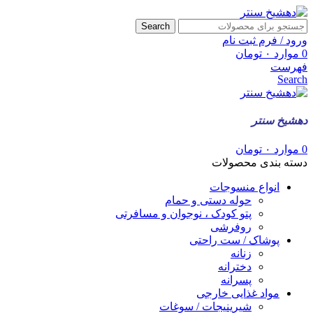
Search
ورود / فرم ثبت نام
0
موارد
۰
تومان
فهرست
Search
دهشیخ سنتر
0
موارد
۰
تومان
دسته بندی محصولات
انواع منسوجات
حوله دستی و حمام
پتو کودک ، نوجوان و مسافرتی
روفرشی
پوشاک / ست راحتی
زنانه
دخترانه
پسرانه
مواد غذایی خارجی
شیرینیجات / سوغات