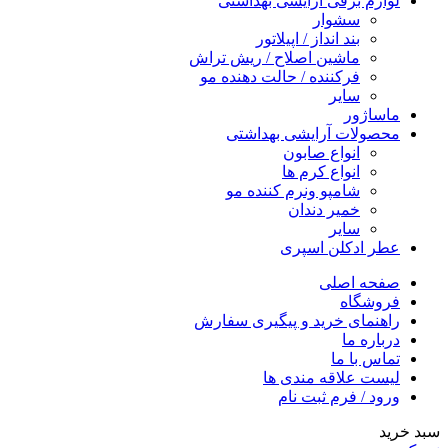
لوازم برقی آرایشی بهداشتی
سشوار
بند انداز / اپیلاتور
ماشین اصلاح / ریش تراش
فرکننده / حالت دهنده مو
سایر
ماساژور
محصولات آرایشی بهداشتی
انواع صابون
انواع کرم ها
شامپو ونرم کننده مو
خمیر دندان
سایر
عطر ادکلن اسپری
صفحه اصلی
فروشگاه
راهنمای خرید و پیگیری سفارش
درباره ما
تماس با ما
لیست علاقه مندی ها
ورود / فرم ثبت نام
سبد خرید